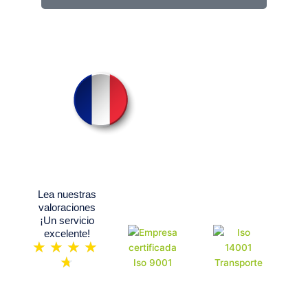
el
año?
Lea nuestras
valoraciones
¡Un servicio
excelente!
☆
☆
☆
☆
Valorado
☆
con
4.7
de