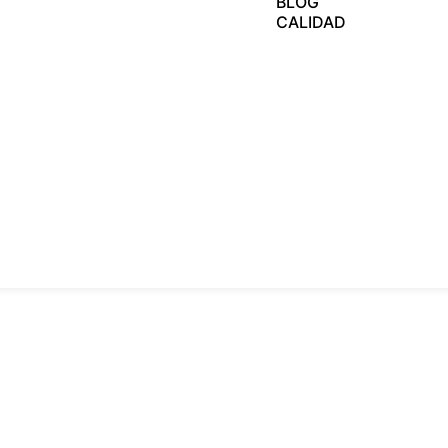
BLOG
CALIDAD
Pisos Moviles