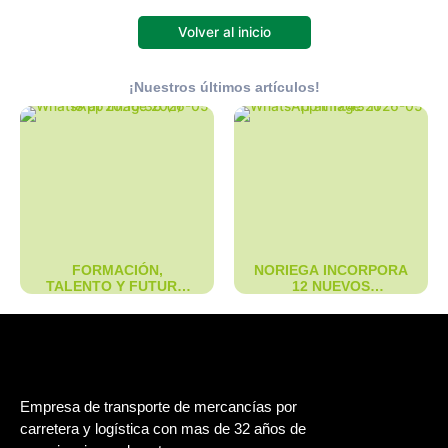
Volver al inicio
¡Nuestros últimos artículos!
FORMACIÓN,
NORIEGA INCORPORA
TALENTO Y FUTURO
12 NUEVOS
EN EL SECTOR
PORTACONTENEDOR
LOGÍSTICO🎓🚛
ES
Empresa de transporte de mercancías por
carretera y logística con mas de 32 años de