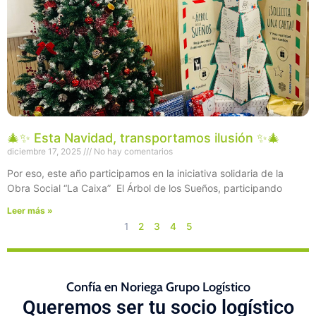
🎄✨ Esta Navidad, transportamos ilusión ✨🎄
diciembre 17, 2025
No hay comentarios
Por eso, este año participamos en la iniciativa solidaria de la
Obra Social “La Caixa” El Árbol de los Sueños, participando
Leer más »
1
2
3
4
5
Confía en Noriega Grupo Logístico
Queremos ser tu socio logístico