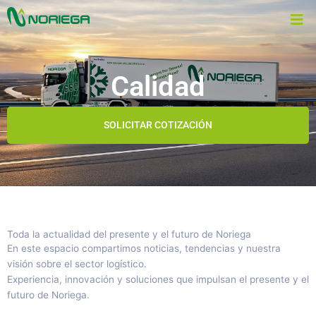
Ir
al
contenido
Calidad
SOLICITAR COTIZACIÓN
Toda la actualidad del presente y el futuro de Noriega
En este espacio compartimos noticias, tendencias y nuestra
visión sobre el sector logístico.
Experiencia, innovación y soluciones que impulsan el presente y el
futuro de Noriega.