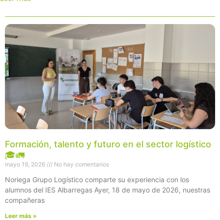
Página
Página
Página
Página
Página
Formación, talento y futuro en el sector logístico
🎓🚛
mayo 19, 2026
No hay comentarios
Noriega Grupo Logístico comparte su experiencia con los
alumnos del IES Albarregas Ayer, 18 de mayo de 2026, nuestras
compañeras
Leer más »