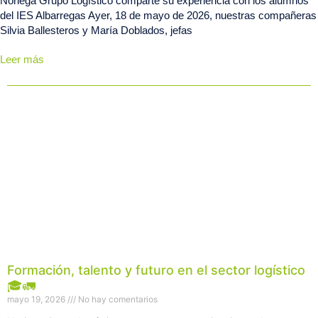
Noriega Grupo Logístico comparte su experiencia con los alumnos
del IES Albarregas Ayer, 18 de mayo de 2026, nuestras compañeras
Silvia Ballesteros y María Doblados, jefas
Leer más
Página
Página
Página
Página
Página
Formación, talento y futuro en el sector logístico
🎓🚛
mayo 19, 2026
No hay comentarios