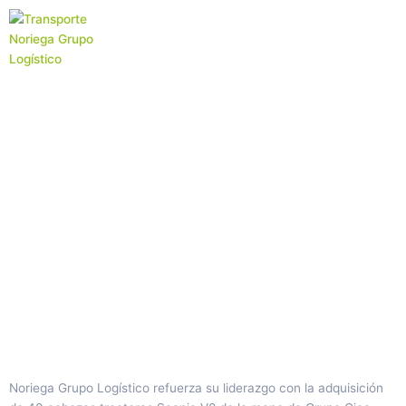
Ir
al
contenido
Noriega Grupo
Logístico refuerza
capacidad.
Noriega Grupo Logístico refuerza su liderazgo con la adquisición