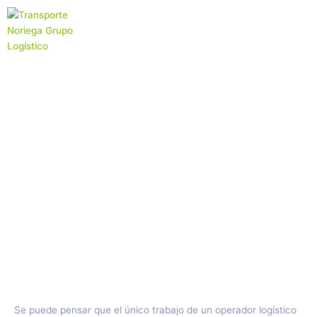
Ir
al
contenido
Operador logístico:
qué es y cómo
funciona
Se puede pensar que el único trabajo de un operador logístico