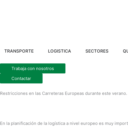
Ir
al
contenido
Abrir TRANSPORTE
Abrir LOGISTICA
Abrir S
TRANSPORTE
LOGISTICA
SECTORES
Q
Trabaja con nosotros
Contactar
Restricciones en las Carreteras Europeas durante este verano.
En la planificación de la logística a nivel europeo es muy impor