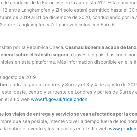
ón de conducir de la Euroclase en la autopista A12. Esta enmien
A-12 entre Langkampfen y Zirl solo estará permitido hasta el 3
octubre de 2019 al 31 de diciembre de 2020, conduciendo por la 
12 entre Langkampfen y Zirl para vehículos con Euro 6.
sitan por la República Checa.
Cesmad Bohemia acaba de lanza
neral sobre el tránsito seguro
a través del país. Las condicio
nibles en esta plataforma. Más información disponible en el si
e agosto de 2019
don
tendrá lugar en Londres y Surrey el 3 y 4 de agosto de 2019
l este, oeste, centro y suroeste de Londres y partes de Surrey e
en el sitio web
www.tfl.gov.uk/ridelondon
.
ue
los viajes de entrega y servicio se vean afectados por la co
pre que sea posible, intente volver a tiempo fuera de los horari
ada sobre el evento y los impactos en el sitio web
www.prudenti